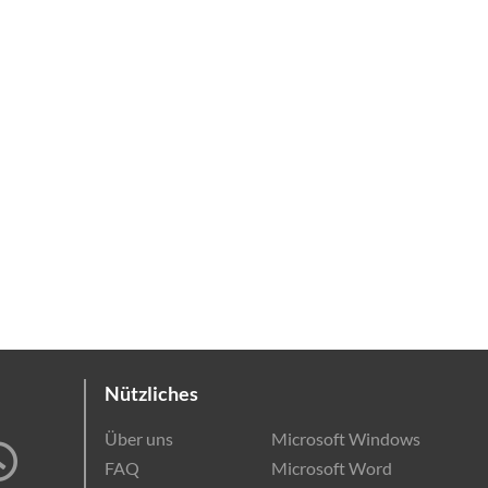
g
Online-Kurse
EDV-Einstufungstest
Kontakt
0221 280 672 44
Nützliches
Über uns
Microsoft Windows
FAQ
Microsoft Word