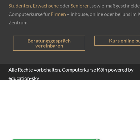
Studenten
,
Erwachsene
oder
Senioren
, sowie maßgeschneide
Computerkurse für
Firmen
– inhouse, online oder bei uns im 
Zentrum.
Kurs online b
Beratungsgespräch
vereinbaren
Alle Rechte vorbehalten. Computerkurse Köln powered by
education-sky