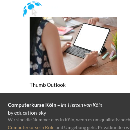
Thumb Outlook
Thumb Outlook
Computerkurse Köln –
im Herzen von Köln
by education-sky
Wir sind die Nummer eins in Köln, wenn es um qualitativ hoc
Computerkurse in Köln
und Umgebung geht. Privatkunden w