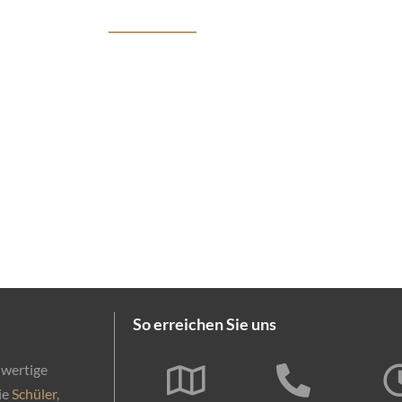
Privatkunden
Start
Kurse
Firmenkunden
Förderun
So erreichen Sie uns
hwertige
ie
Schüler
,