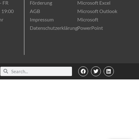
- FR
Förderung
Microsoft Excel
- 19:00
AGB
Microsoft Outlook
hr
Impressum
Microsoft
Datenschutzerklärung
PowerPoint