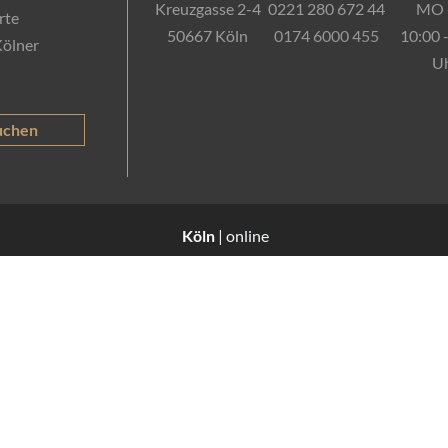
Kreuzgasse 2-4
0221 280 672 44
MO 
rte
50667 Köln
0174 6000 455
10:00 
Kölner
U
uchen
Köln
| online