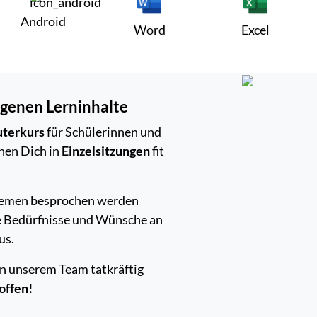
Android
Word
Excel
igenen Lerninhalte
uterkurs
für Schülerinnen und
hen Dich in
Einzelsitzungen
fit
hemen besprochen werden
ine Bedürfnisse und Wünsche an
us.
von unserem Team tatkräftig
offen!