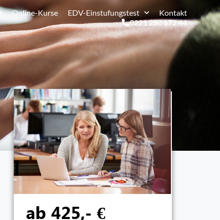
g
Online-Kurse
EDV-Einstufungstest
Kontakt
0221 280 672 44
ab 425,- €