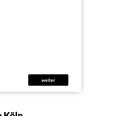
weiter
 Köln