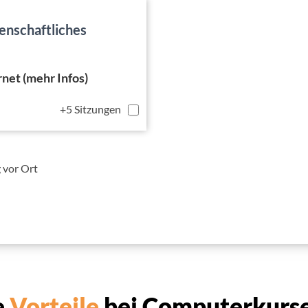
nschaftliches
net (mehr Infos)
+5 Sitzungen
 vor Ort
e
Vorteile
bei Computerkurse