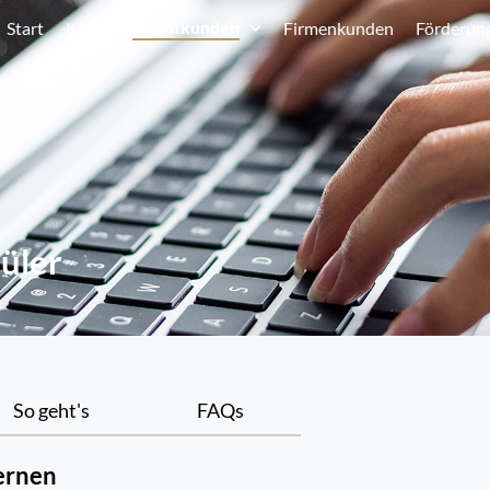
Privatkunden
Start
Kurse
Firmenkunden
Förderun
hüler
So geht's
FAQs
ernen