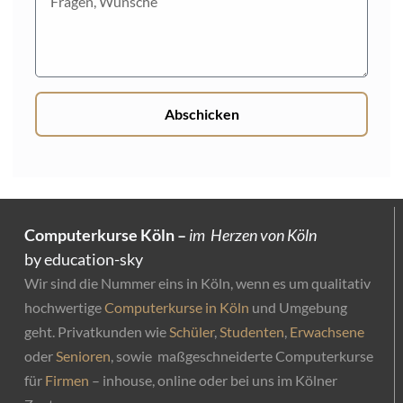
Abschicken
Computerkurse Köln –
im Herzen von Köln
by education-sky
Wir sind die Nummer eins in Köln, wenn es um qualitativ
hochwertige
Computerkurse in Köln
und Umgebung
geht. Privatkunden wie
Schüler
,
Studenten
,
Erwachsene
oder
Senioren
, sowie maßgeschneiderte Computerkurse
für
Firmen
– inhouse, online oder bei uns im Kölner