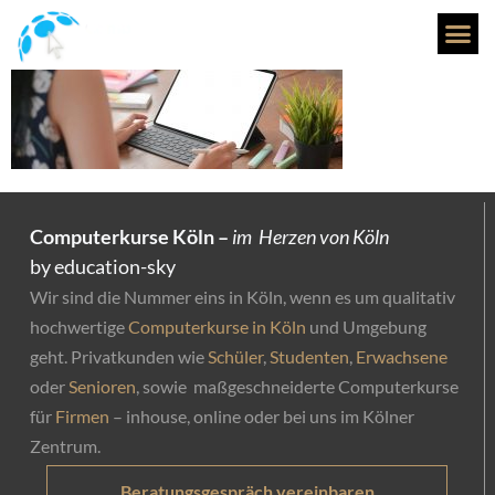
banner_kurse
Computerkurse Köln –
im Herzen von Köln
by education-sky
Wir sind die Nummer eins in Köln, wenn es um qualitativ
hochwertige
Computerkurse in Köln
und Umgebung
geht. Privatkunden wie
Schüler
,
Studenten
,
Erwachsene
oder
Senioren
, sowie maßgeschneiderte Computerkurse
für
Firmen
– inhouse, online oder bei uns im Kölner
Zentrum.
Beratungsgespräch vereinbaren