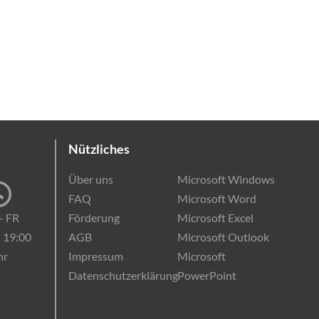
g
Online-Kurse
EDV-Einstufungstest
Kontakt
0221 280 672 44
Nützliches
Über uns
Microsoft Windows
FAQ
Microsoft Word
- FR
Förderung
Microsoft Excel
- 19:00
AGB
Microsoft Outlook
hr
Impressum
Microsoft
Datenschutzerklärung
PowerPoint