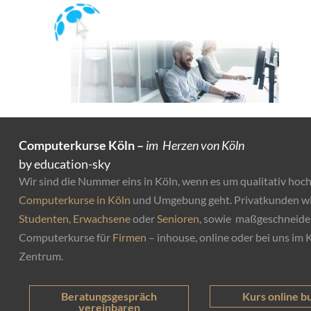
Professionelle Computer
Computerkurse Köln –
im Herzen von Köln
by education-sky
Wir sind die Nummer eins in Köln, wenn es um qualitativ hoc
Computerkurse in Köln
und Umgebung geht. Privatkunden w
Studenten
,
Erwachsene
oder
Senioren
, sowie maßgeschneide
Computerkurse für
Firmen
– inhouse, online oder bei uns im 
Zentrum.
Kurs online b
Beratungsgespräch
vereinbaren