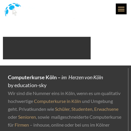
cal_banner_m
Computerkurse Köln –
im Herzen von Köln
by education-sky
Wir sind die Nummer eins in Köln, wenn es um qualitativ
hochwertige
Computerkurse in Köln
und Umgebung
geht. Privatkunden wie
Schüler
,
Studenten
,
Erwachsene
oder
Senioren
, sowie maßgeschneiderte Computerkurse
für
Firmen
– inhouse, online oder bei uns im Kölner