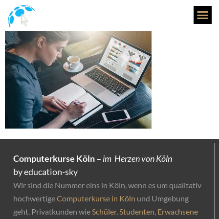
thumb11
Computerkurse Köln –
im Herzen von Köln
by education-sky
Wir sind die Nummer eins in Köln, wenn es um qualitativ
hochwertige
Computerkurse in Köln
und Umgebung
geht. Privatkunden wie
Schüler
,
Studenten
,
Erwachsene