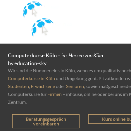
CKK-Logo_w
Computerkurse Köln –
im Herzen von Köln
by education-sky
Wir sind die Nummer eins in Köln, wenn es um qualitativ hoc
Computerkurse in Köln
und Umgebung geht. Privatkunden w
Studenten
,
Erwachsene
oder
Senioren
, sowie maßgeschneide
Computerkurse für
Firmen
– inhouse, online oder bei uns im 
Zentrum.
Kurs online b
Beratungsgespräch
vereinbaren