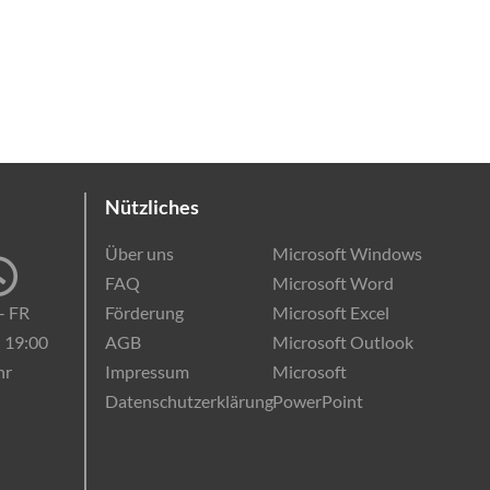
g
Online-Kurse
EDV-Einstufungstest
Kontakt
0221 280 672 44
Nützliches
Über uns
Microsoft Windows
FAQ
Microsoft Word
- FR
Förderung
Microsoft Excel
- 19:00
AGB
Microsoft Outlook
hr
Impressum
Microsoft
Datenschutzerklärung
PowerPoint