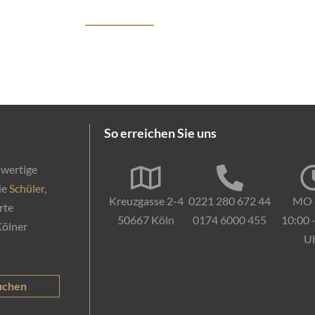
Privatkunden
Start
Kurse
Firmenkunden
Förderun
So erreichen Sie uns
hwertige
ie
Schüler
,
Kreuzgasse 2-4
0221 280 672 44
MO 
rte
50667 Köln
0174 6000 455
10:00 
Kölner
U
uchen