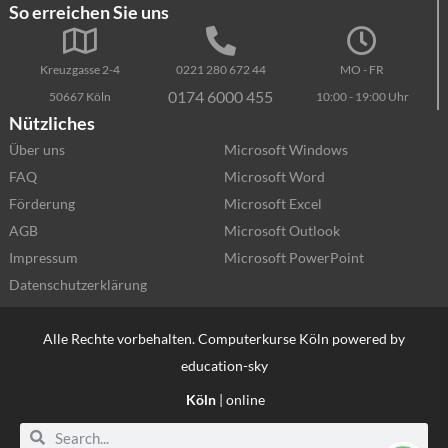
So erreichen Sie uns
Kreuzgasse 2-4
0221 280 672 44
MO - FR
0174 6000 455
50667 Köln
10:00 - 19:00 Uhr
Nützliches
Über uns
Microsoft Windows
FAQ
Microsoft Word
Förderung
Microsoft Excel
AGB
Microsoft Outlook
Impressum
Microsoft PowerPoint
Datenschutzerklärung
Alle Rechte vorbehalten. Computerkurse Köln powered by
education-sky
Köln
| online