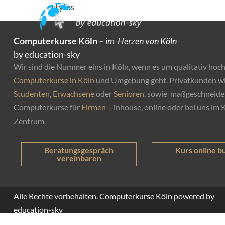
styles
Computerkurse Köln –
im Herzen von Köln
by education-sky
Wir sind die Nummer eins in Köln, wenn es um qualitativ hoc
Computerkurse in Köln
und Umgebung geht. Privatkunden w
Studenten
,
Erwachsene
oder
Senioren
, sowie maßgeschneide
Computerkurse für
Firmen
– inhouse, online oder bei uns im 
Zentrum.
Kurs online b
Beratungsgespräch
vereinbaren
Alle Rechte vorbehalten. Computerkurse Köln powered by
education-sky