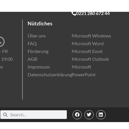
g
Online-Kurse
EDV-Einstufungstest
Kontakt
0221 280 672 44
Nützliches
Über uns
Microsoft Windows
FAQ
Microsoft Word
- FR
Förderung
Microsoft Excel
- 19:00
AGB
Microsoft Outlook
hr
Impressum
Microsoft
Datenschutzerklärung
PowerPoint