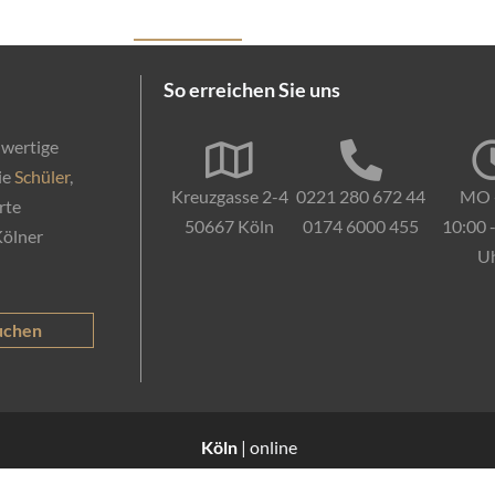
Privatkunden
Start
Kurse
Firmenkunden
Förderun
So erreichen Sie uns
hwertige
ie
Schüler
,
Kreuzgasse 2-4
0221 280 672 44
MO 
rte
50667 Köln
0174 6000 455
10:00 
Kölner
U
uchen
Köln
| online